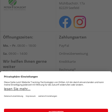
Mühlbachstr. 17a
82229 Seefeld
Öffnungszeiten:
Zahlungsarten
Mo. – Fr.
08:00 – 18:00
PayPal
Sa.
09:00 – 14:00
Onlineüberweisung
Wir helfen Ihnen gerne
Kreditkarte
weiter
Rechnung*
Tel.:
+49 8152 99266
E-Mail:
shop@schlecht.de
*Bonität vorausgesetzt
Versand
Versandkosten
Impressum
AGB
Widerruf
Datenschutz