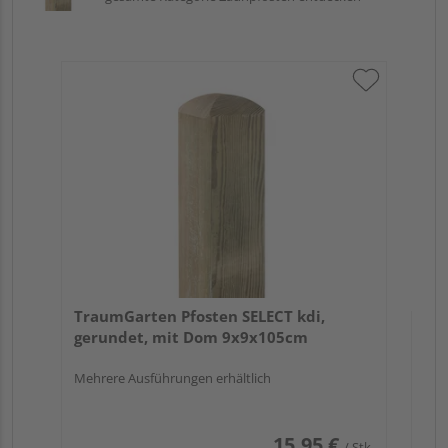
Tr
zu
7x
TraumGarten Pfosten SELECT kdi,
gerundet, mit Dom 9x9x105cm
Mehrere Ausführungen erhältlich
15,95 €
/ Stk.