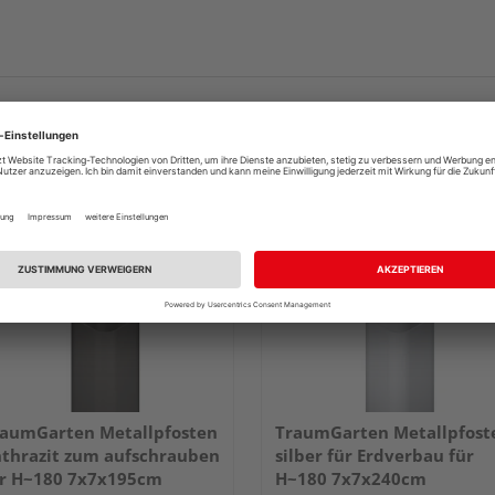
aumGarten Metallpfosten
TraumGarten Metallpfost
thrazit zum aufschrauben
silber für Erdverbau für
r H~180 7x7x195cm
H~180 7x7x240cm