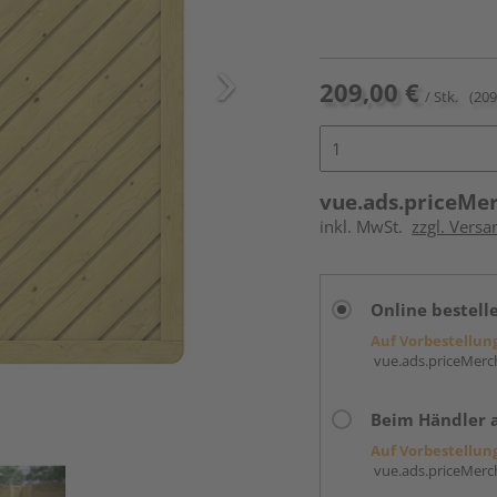
209,00 €
/ Stk.
(209
vue.ads.priceMe
inkl. MwSt.
zzgl. Versa
Online bestell
Auf Vorbestellun
vue.ads.priceMerch
Beim Händler 
Auf Vorbestellun
vue.ads.priceMerch