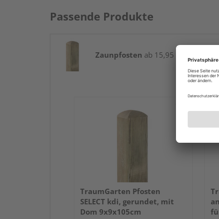
Passende Produkte
Zaunpfosten
ab 15,95 € / Stk.
TraumGarten Pfosten
Tr
SELECT kdi, gerundet, mit
an
Dom 9x9x105cm
fü