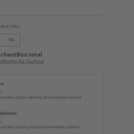
,00 € / Stk.)
Stk.
rchantBox.total
ndkosten für Stückgut
en
g:
antBox.option.delivery.laterAvailable.subtext
abholen
g:
antBox.option.pickup.laterAvailable.subtext