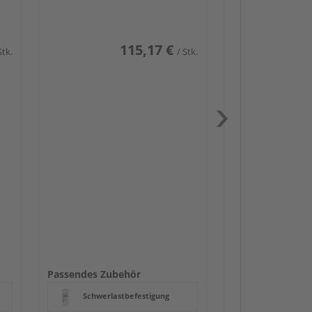
115,17 €
Stk.
/ Stk.
Passendes Zube
Schwerlast
Zaun-Zube
Zaunbesch
Beschläge
Passendes Zubehör
Schwerlastbefestigung