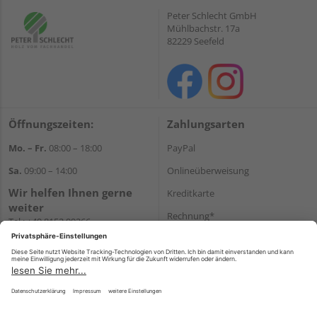
Peter Schlecht GmbH
Mühlbachstr. 17a
82229 Seefeld
Öffnungszeiten:
Zahlungsarten
Mo. – Fr.
08:00 – 18:00
PayPal
Sa.
09:00 – 14:00
Onlineüberweisung
Wir helfen Ihnen gerne
Kreditkarte
weiter
Rechnung*
Tel.:
+49 8152 99266
E-Mail:
shop@schlecht.de
*Bonität vorausgesetzt
Versand
Versandkosten