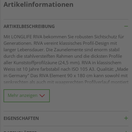
Artikelinformationen
ARTIKELBESCHREIBUNG
Mit LONGLIFE RIVA bekommen Sie robusten Sichtschutz für
Generationen. RIVA vereint klassisches Profil-Design mit
langer Lebensdauer. Die Zaunelemente sind enorm stabil
durch die stahlversteiften Rahmen und die dicksten Profile
aller Kunststoffprofilzäune (24,5 mm). RIVA in klassischem
Weiss ist 10 Jahre farbstabil nach ISO 105 A3. Qualität: „Made
in Germany" Das RIVA Element 90 x 180 cm kann sowohl mit
senkrechten als auch mit waagerechten Profilverlauf montiert
werden. LONGLIFE Systemhöhe 180 cm hochwertiger
Fenster-Kunststoff, weiß Rahmen: 68 x 48 mm, verschweißt
Mehr anzeigen
EIGENSCHAFTEN