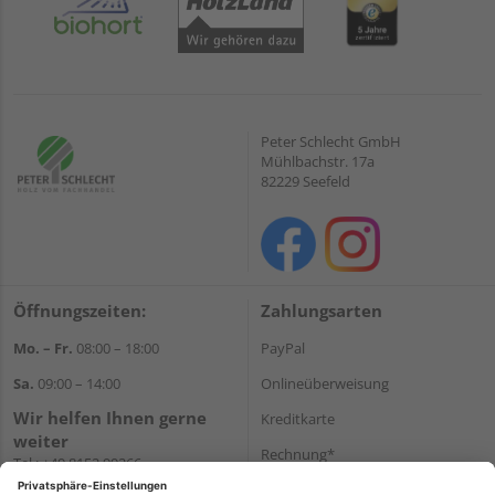
Peter Schlecht GmbH
Mühlbachstr. 17a
82229 Seefeld
Öffnungszeiten:
Zahlungsarten
Mo. – Fr.
08:00 – 18:00
PayPal
Sa.
09:00 – 14:00
Onlineüberweisung
Wir helfen Ihnen gerne
Kreditkarte
weiter
Rechnung*
Tel.:
+49 8152 99266
E-Mail:
shop@schlecht.de
*Bonität vorausgesetzt