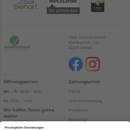
Peter Schlecht GmbH
Mühlbachstr. 17a
82229 Seefeld
Öffnungszeiten:
Zahlungsarten
Mo. – Fr.
08:00 – 18:00
PayPal
Sa.
09:00 – 14:00
Onlineüberweisung
Wir helfen Ihnen gerne
Kreditkarte
weiter
Rechnung*
Tel.:
+49 8152 99266
E-Mail:
shop@schlecht.de
*Bonität vorausgesetzt