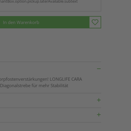
antBox.option.pickup.laterAvailable.subtext
In den Warenkorb
E Torpfostenverstärkungen! LONGLIFE CARA
Diagonalstrebe für mehr Stabilität