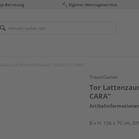
op-Beratung
Eigener Montageservice
Lattenzaun Kunststoff weiss "LONGLIFE CARA"
TraumGarten
Tor Lattenzau
CARA"
Artikelinformatione
B x H: 106 x 70 cm, DIN