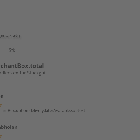
,00 € / Stk.)
Stk.
rchantBox.total
ndkosten für Stückgut
en
g:
antBox.option.delivery.laterAvailable.subtext
abholen
g: