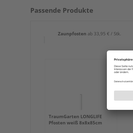
Passende Produkte
Zaunpfosten
ab 33,95 € / Stk.
TraumGarten LONGLIFE
Pfosten weiß 8x8x85cm