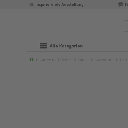
Inspirierende Ausstellung
T
Alle Kategorien
Home
Garten und Freizeit
Zäune
Gartentore
Tor 