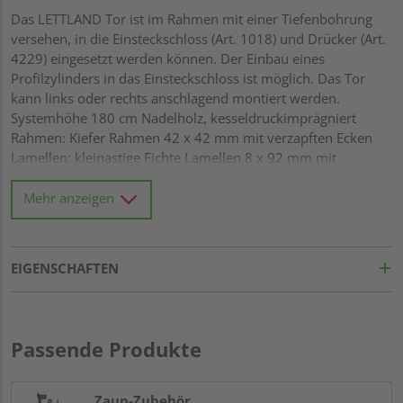
Das LETTLAND Tor ist im Rahmen mit einer Tiefenbohrung
versehen, in die Einsteckschloss (Art. 1018) und Drücker (Art.
4229) eingesetzt werden können. Der Einbau eines
Profilzylinders in das Einsteckschloss ist möglich. Das Tor
kann links oder rechts anschlagend montiert werden.
Systemhöhe 180 cm Nadelholz, kesseldruckimprägniert
Rahmen: Kiefer Rahmen 42 x 42 mm mit verzapften Ecken
Lamellen: kleinastige Fichte Lamellen 8 x 92 mm mit
Dekorfase, fein gerillt und überlappend montiert
Diagonalverstrebung Alle Verbindungen aus Edelstahl
Mehr anzeigen
EIGENSCHAFTEN
Passende Produkte
Zaun-Zubehör