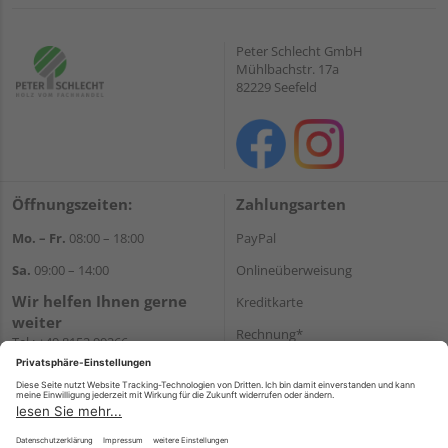
Peter Schlecht GmbH
Mühlbachstr. 17a
82229 Seefeld
Öffnungszeiten:
Zahlungsarten
Mo. – Fr.
08:00 – 18:00
PayPal
Sa.
09:00 – 14:00
Onlineüberweisung
Wir helfen Ihnen gerne
Kreditkarte
weiter
Rechnung*
Tel.:
+49 8152 99266
E-Mail:
shop@schlecht.de
*Bonität vorausgesetzt
Versand
Versandkosten