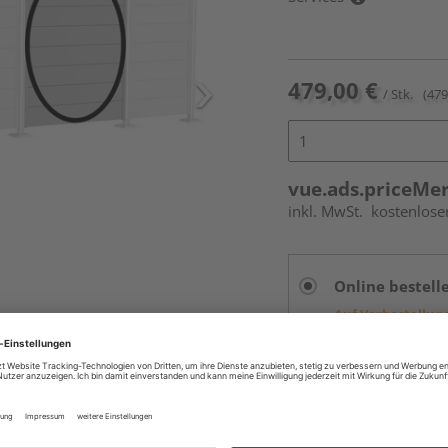
479,00 €
/ Stk.
(479
vue.ads.priceMe
inkl. MwSt.
kostenlose
Online bestell
Auf Vorbestellun
vue.ads.priceMerch
Beim Händler 
.
Auf Vorbestellun
vue.ads.priceMerch