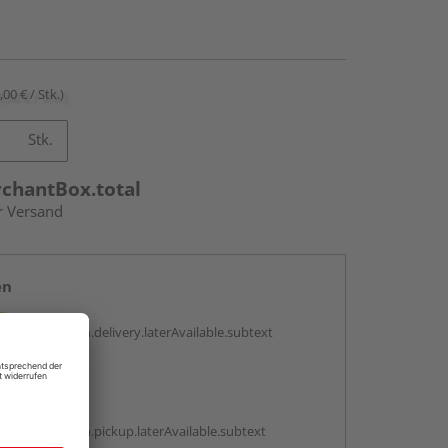
,00 € / Stk.)
Stk.
rchantBox.total
r Versand
en
g:
antBox.option.delivery.laterAvailable.subtext
abholen
g:
antBox.option.pickup.laterAvailable.subtext