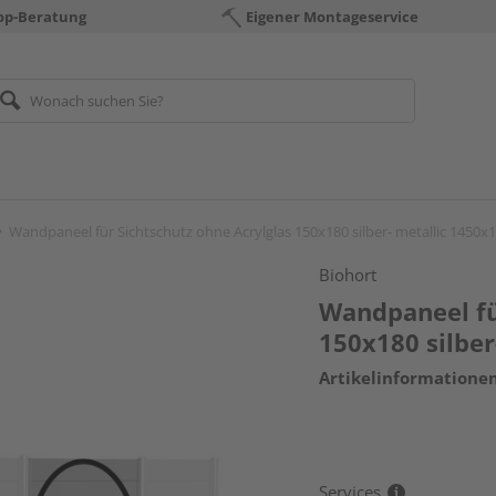
op-Beratung
Eigener Montageservice
Wandpaneel für Sichtschutz ohne Acrylglas 150x180 silber- metallic 145
Biohort
Wandpaneel fü
150x180 silbe
Artikelinformatione
Services