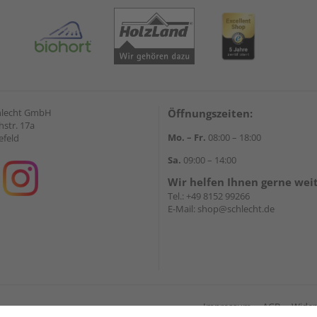
hlecht GmbH
Öffnungszeiten:
str. 17a
Mo. – Fr.
08:00 – 18:00
efeld
Sa.
09:00 – 14:00
Wir helfen Ihnen gerne wei
Tel.:
+49 8152 99266
E-Mail:
shop@schlecht.de
Impressum
AGB
Wider