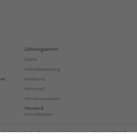
Zahlungsarten
PayPal
Onlineüberweisung
ter
Kreditkarte
Rechnung*
*Bonität vorausgesetzt
Versand
Versandkosten
ruf
Datenschutz
Reservierungsbedingungen
Vertrag widerrufen