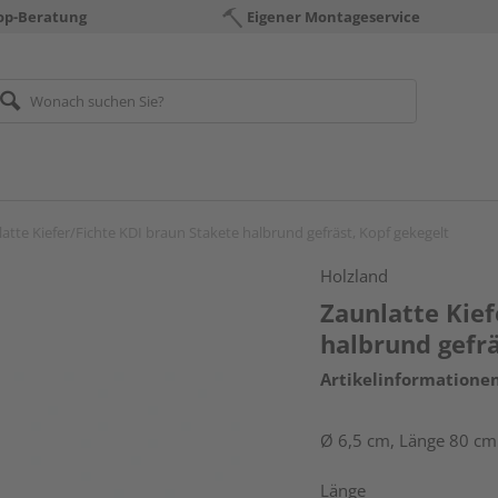
op-Beratung
Eigener Montageservice
atte Kiefer/Fichte KDI braun Stakete halbrund gefräst, Kopf gekegelt
Holzland
Zaunlatte Kief
halbrund gefrä
Artikelinformatione
Ø 6,5 cm, Länge 80 cm
Länge