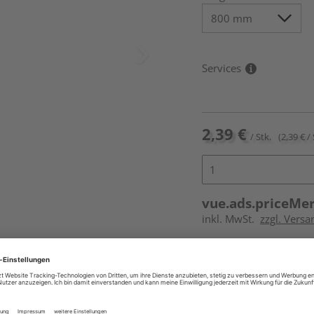
Services
2,39 €
/ Stk.
(2,39 € / 
vue.ads.priceMe
inkl. MwSt.
zzgl. Versa
Online bestell
Auf Lager:
vue.ads.priceMerch