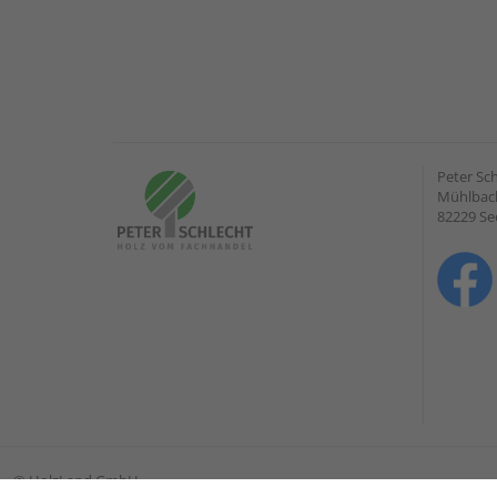
Peter Sc
Mühlbach
82229 Se
©
HolzLand GmbH