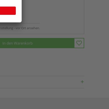
abholen
ng möglich
sstellung - vor Ort ansehen.
In den Warenkorb