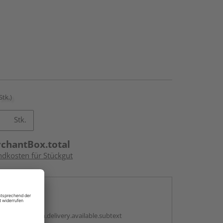
Stk.)
Stk.
rchantBox.total
ndkosten für Stückgut
en
antBox.option.delivery.available.subtext