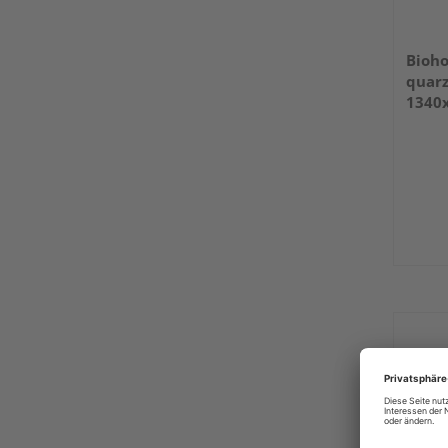
Bioho
quarz
1340