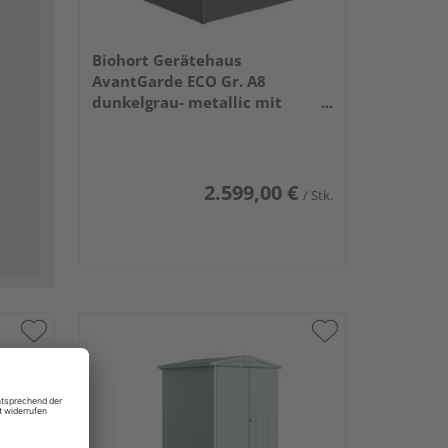
Biohort Gerätehaus
AvantGarde ECO Gr. A8
dunkelgrau- metallic mit
Standardtür
2600x3800x2220mm
2.599,00 €
/ Stk.