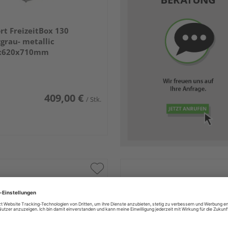
rt FreizeitBox 130
grau- metallic
x620x710mm
409,00 €
/ Stk.