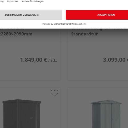
rt Gerätehaus Europa Gr.
Biohort Gerätehaus Pano
ber- metallic
Gr. P3 dunkelgrau- metall
x2280x2090mm
Standardtür
2730x2380x2270mm
1.849,00 €
3.099,00 
/ Stk.