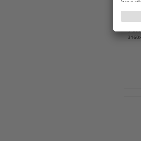
Bioho
5 sil
3160