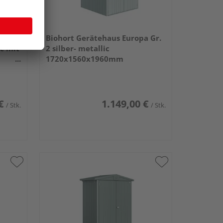
rama
Biohort Gerätehaus Europa Gr.
ic mit
2 silber- metallic
1720x1560x1960mm
€
1.149,00 €
/ Stk.
/ Stk.