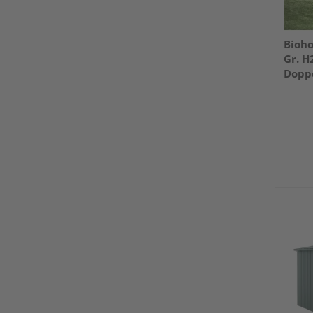
Bioho
Gr. H
Dopp