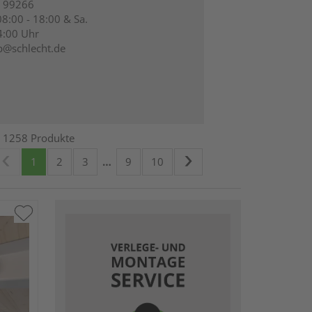
 99266
08:00 - 18:00 & Sa.
4:00 Uhr
p@schlecht.de
1258 Produkte
1
2
3
…
9
10