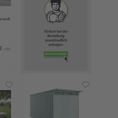
hrank
€
/ Stk.