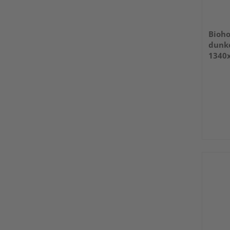
Bioho
dunke
1340